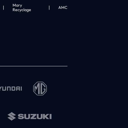
Mary
|
|
AMC
Recyclage