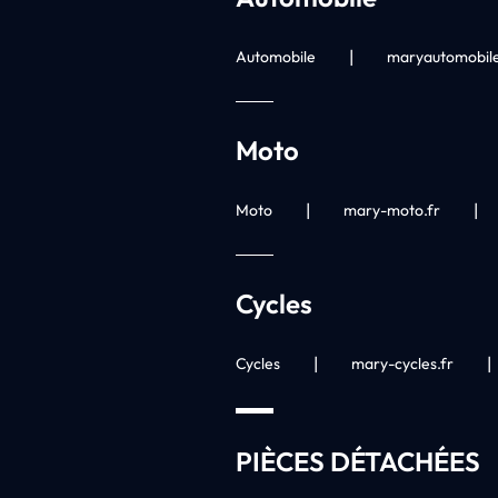
|
Automobile
maryautomobile
Moto
|
|
Moto
mary-moto.fr
Cycles
|
|
Cycles
mary-cycles.fr
PIÈCES DÉTACHÉES