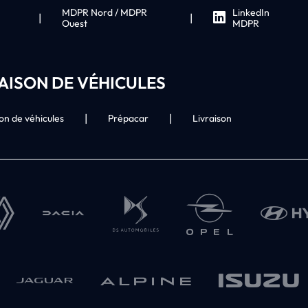
MDPR Nord / MDPR
LinkedIn
|
|
Ouest
MDPR
RAISON DE VÉHICULES
|
|
son de véhicules
Prépacar
Livraison